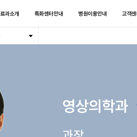
진료과소개
특화센터안내
병원이용안내
고객센
영상의학과
과장